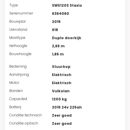
Type
SWE120S Staxio
Serienummer
6364060
Bouwjaar
2015
Urenstand
618
Masttype
Duplo doorkijk
Hefhoogte
2,65 m
Bouwhoogte
1,85 m
Bediening
Stuurkop
Aandrijving
Elektrisch
Motor
Elektrisch
Banden
Vulkolan
Capaciteit
1200 kg
Batterij
2015 24v 225ah
Conditie technisch
Zeer goed
Conditie optisch
Zeer goed