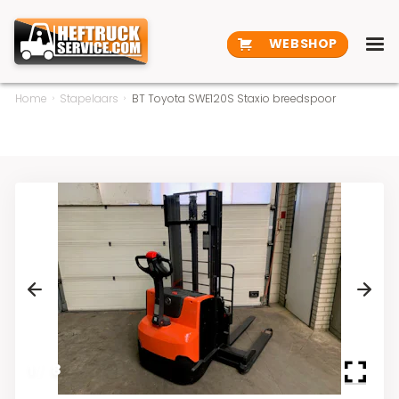
WEBSHOP
Home
Stapelaars
BT Toyota SWE120S Staxio breedspoor
Previous
Next
1
/
8