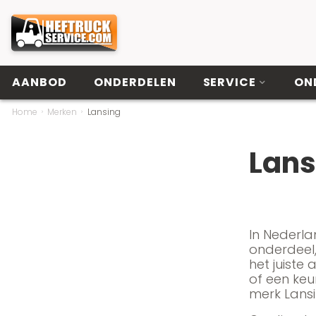
AANBOD
ONDERDELEN
SERVICE
ON
Home
Merken
Lansing
Lans
In Nederla
onderdeel,
het juiste
of een keu
merk Lansi