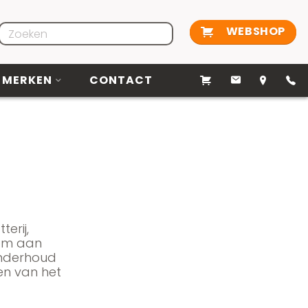
WEBSHOP
MERKEN
CONTACT
erij,
com aan
 onderhoud
en van het