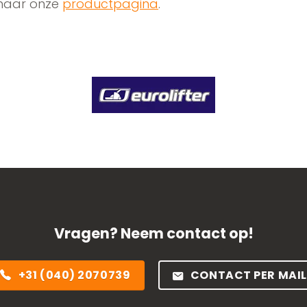
 naar onze
productpagina
.
Vragen? Neem contact op!
+31 (040) 2070739
CONTACT PER MAIL