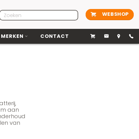
WEBSHOP
MERKEN
CONTACT
tterij,
com aan
 onderhoud
elen van