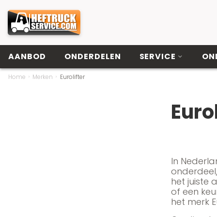
AANBOD
ONDERDELEN
SERVICE
ON
Home
Merken
Eurolifter
Eurol
In Nederlan
onderdeel,
het juiste
of een keu
het merk Eu