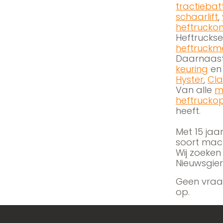
tractiebatt
schaarlift
,
heftrucko
Heftruckse
heftruckm
Daarnaast 
keuring
e
Hyster
,
Cla
Van alle
m
heftruckop
heeft.
Met 15 jaa
soort mach
Wij zoeken
Nieuwsgier
Geen vraag
op.