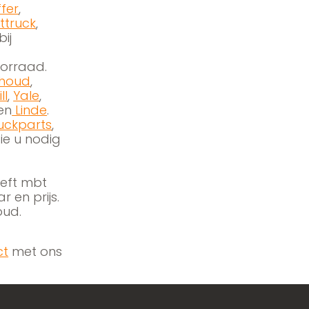
fer
,
ttruck
,
bij
orraad.
houd
,
ll
,
Yale
,
en
Linde
.
uckparts
,
ie u nodig
eeft mbt
 en prijs.
oud.
ct
met ons