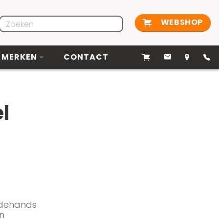
WEBSHOP
MERKEN
CONTACT
l
edehands
n