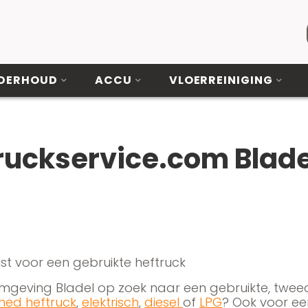
DERHOUD
ACCU
VLOERREINIGING
ruckservice.com Blade
ist voor een gebruikte heftruck
 omgeving Bladel op zoek naar een gebruikte, twe
shed heftruck
,
elektrisch
,
diesel
of
LPG
? Ook voor ee