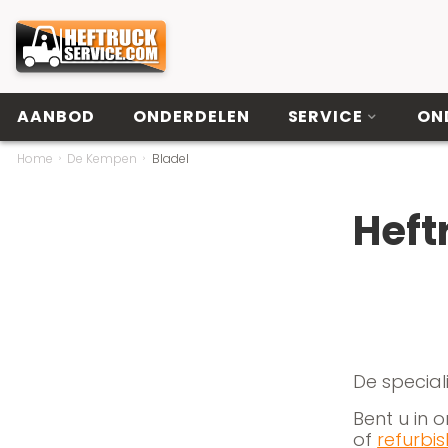
AANBOD
ONDERDELEN
SERVICE
ON
Home
De Kempen
Bladel
Heft
De special
Bent u in
of
refurbi