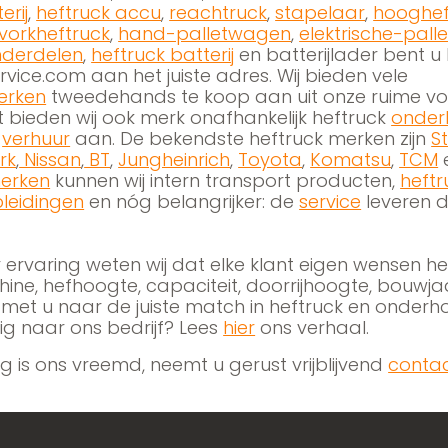
erij
,
heftruck accu
,
reachtruck
,
stapelaar
,
hooghef
vorkheftruck
,
hand-palletwagen
,
elektrische-palle
nderdelen
,
heftruck batterij
en batterijlader bent u 
rvice.com aan het juiste adres. Wij bieden vele
erken
tweedehands te koop aan uit onze ruime vo
bieden wij ook merk onafhankelijk heftruck
onder
n
verhuur
aan. De bekendste heftruck merken zijn
Sti
rk
,
Nissan
,
BT
,
Jungheinrich
,
Toyota
,
Komatsu
,
TCM
erken
kunnen wij intern transport producten,
heftr
leidingen
en nóg belangrijker: de
service
leveren d
r ervaring weten wij dat elke klant eigen wensen h
ine, hefhoogte, capaciteit, doorrijhoogte, bouwjaar
 met u naar de juiste match in heftruck en onderh
ig naar ons bedrijf? Lees
hier
ons verhaal.
 is ons vreemd, neemt u gerust vrijblijvend
conta