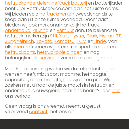
heftruckonderdelen
,
heftruck batterij
en batterijlader
bent u bij Heftruckservice.com aan het juiste adres.
Wij bieden vele
heftruckmerken
tweedehands te
koop aan uit onze ruime voorraad. Daarnaast
bieden wij ook merk onafhankelijk heftruck
onderhoud
,
keuring
en
verhuur
aan. De bekendste
heftruck merken zijn
Still
,
Yale
,
Hyster
,
Clark
,
Nissan
,
BT
,
Jungheinrich
,
Toyota
,
Komatsu
,
TCM
en
Linde
. Van
alle
merken
kunnen wij intern transport producten,
heftruckparts
,
heftruckopleidingen
en nóg
belangrijker: de
service
leveren die u nodig heeft.
Met 15 jaar ervaring weten wij dat elke klant eigen
wensen heeft mbt soort machine, hefhoogte,
capaciteit, doorrijhoogte, bouwjaar en prijs. Wij
zoeken met u naar de juiste match in heftruck en
onderhoud. Nieuwsgierig naar ons bedrijf? Lees
hier
ons verhaal.
Geen vraag is ons vreemd, neemt u gerust
vrijblijvend
contact
met ons op.