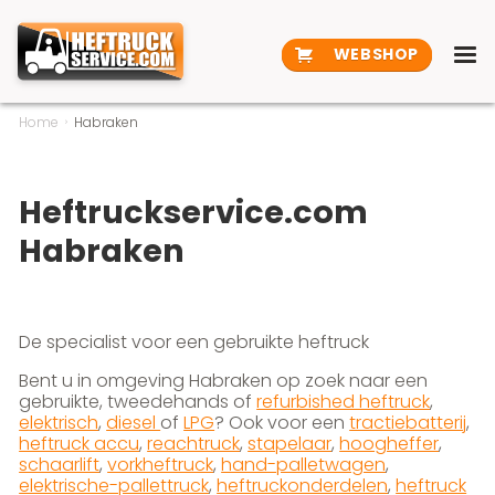
WEBSHOP
Home
Habraken
Heftruckservice.com
Habraken
De specialist voor een gebruikte heftruck
Bent u in omgeving Habraken op zoek naar een
gebruikte, tweedehands of
refurbished heftruck
,
elektrisch
,
diesel
of
LPG
? Ook voor een
tractiebatterij
,
heftruck accu
,
reachtruck
,
stapelaar
,
hoogheffer
,
schaarlift
,
vorkheftruck
,
hand-palletwagen
,
elektrische-pallettruck
,
heftruckonderdelen
,
heftruck