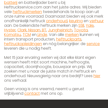
batterij
en batterijlader bent u bij
Heftruckservice.com aan het juiste adres. Wij bieden
vele
heftruckmerken
tweedehands te koop aan uit
onze ruime voorraad. Daarnaast bieden wij ook merk
onafhankelijk heftruck
onderhoud
,
keuring
en
verhuur
aan. De bekendste heftruck merken zijn
Still
,
Yale
,
Hyster
,
Clark
,
Nissan
,
BT
,
Jungheinrich
,
Toyota
,
Komatsu
,
TCM
en
Linde
. Van alle
merken
kunnen wij
intern transport producten,
heftruckparts
,
heftruckopleidingen
en nóg belangrijker: de
service
leveren die u nodig heeft.
Met 15 jaar ervaring weten wij dat elke klant eigen
wensen heeft mbt soort machine, hefhoogte,
capaciteit, doorrijhoogte, bouwjaar en prijs. Wij
zoeken met u naar de juiste match in heftruck en
onderhoud. Nieuwsgierig naar ons bedrijf? Lees
hier
ons verhaal.
Geen vraag is ons vreemd, neemt u gerust
vrijblijvend
contact
met ons op.