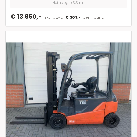
Hefhoogte 3,3 m
€ 13.950,-
excl btw of
€ 303,-
per maand