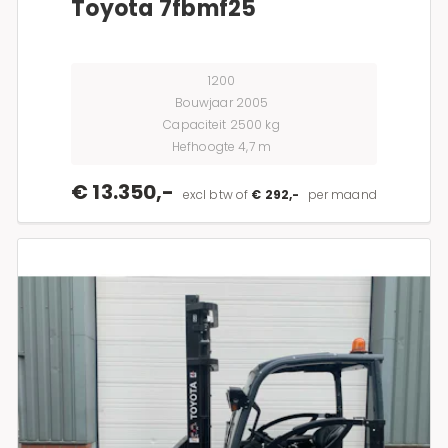
Toyota 7fbmf25
1200
Bouwjaar 2005
Capaciteit 2500 kg
Hefhoogte 4,7 m
€ 13.350,-
excl btw of
€ 292,-
per maand