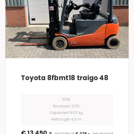
Toyota 8fbmt18 traigo 48
1056
Bouwjaar 2015
Capaciteit 1800 kg
Hefhoogte 4,5 m
€ 13.450,-
excl btw of
€ 279,-
per maand