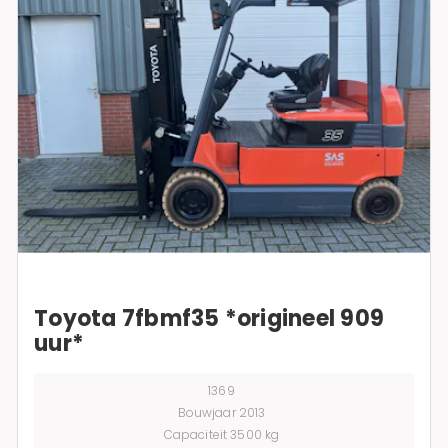
Toyota 7fbmf35 *origineel 909
uur*
1369
Bouwjaar 2013
Capaciteit 3500 kg