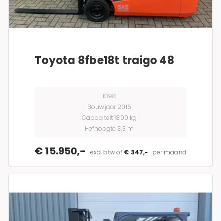
Toyota 8fbe18t traigo 48
1098
Bouwjaar 2016
Capaciteit 1800 kg
Hefhoogte 3,3 m
€ 15.950,-
excl btw of
€ 347,-
per maand