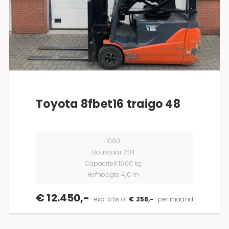
Toyota 8fbet16 traigo 48
1080
Bouwjaar 2011
Capaciteit 1600 kg
Hefhoogte 4,0 m
€ 12.450,-
excl btw of
€ 258,-
per maand