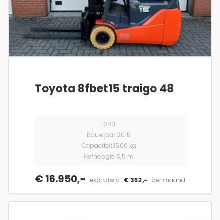
Toyota 8fbet15 traigo 48
1243
Bouwjaar 2015
Capaciteit 1500 kg
Hefhoogte 5,5 m
€ 16.950,-
excl btw of
€ 352,-
per maand