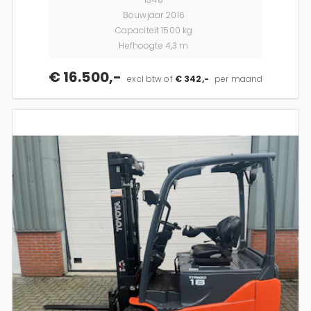
Bouwjaar 2016
Capaciteit 1500 kg
Hefhoogte 4,3 m
€ 16.500,-
excl btw of
€ 342,-
per maand