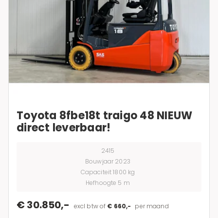
Toyota 8fbe18t traigo 48 NIEUW
direct leverbaar!
2415
Bouwjaar 2023
Capaciteit 1800 kg
Hefhoogte 5 m
€ 30.850,-
excl btw of
€ 660,-
per maand