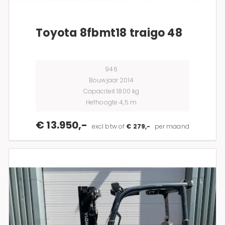
Toyota 8fbmt18 traigo 48
946
Bouwjaar 2014
Capaciteit 1800 kg
Hefhoogte 4,5 m
€ 13.950,-
excl btw of
€ 279,-
per maand