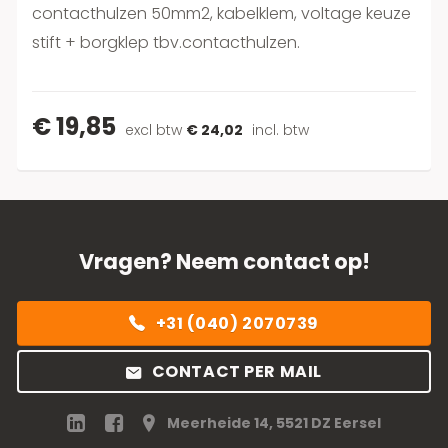
contacthulzen 50mm2, kabelklem, voltage keuze
stift + borgklep tbv.contacthulzen.
€ 19,85
excl btw
€ 24,02
incl. btw
Vragen? Neem contact op!
+31 (040) 2070739
CONTACT PER MAIL
Meerheide 14, 5521 DZ Eersel