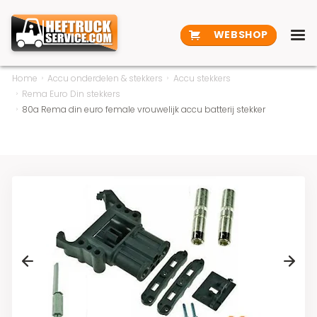
WEBSHOP
Home
Accu onderdelen & stekkers
Accu stekkers
Rema Euro Din stekkers
80a Rema din euro female vrouwelijk accu batterij stekker
Previous
Next