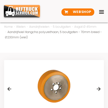
WEBSHOP
Home
Wielen
Aandrijfwielen
5 boutgaten
Asgat Ø 45mm
Aandrijfwiel Hangcha polyurethaan, 5 boutgaten - 70mm breed -
Ø230mm (wiel)
Previous
Next