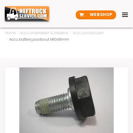
WEBSHOP
Home
Accu onderdelen & stekkers
Accu poolbouten
Accu batterij poolbout M10x18mm