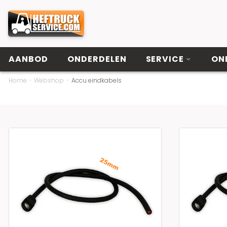
AANBOD
ONDERDELEN
SERVICE
ON
Home
Webshop
Accu eindkabels