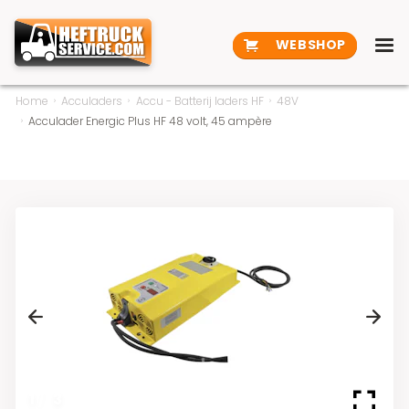
WEBSHOP
Home
Acculaders
Accu - Batterij laders HF
48V
Acculader Energic Plus HF 48 volt, 45 ampère
Previous
Next
1
/
3