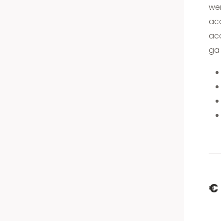
wer
ac
acc
ga 
€