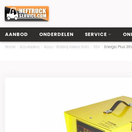
AANBOD
ONDERDELEN
SERVICE
ON
Home
Acculaders
Accu - Batterij laders trafo
36V
Energic Plus 3