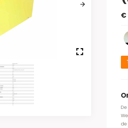
Next
€
O
De 
Wel
de 