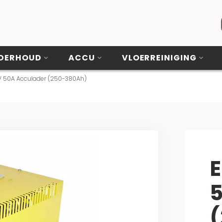
DERHOUD
ACCU
VLOERREINIGING
6V 50A Acculader (250-380Ah)
E
5