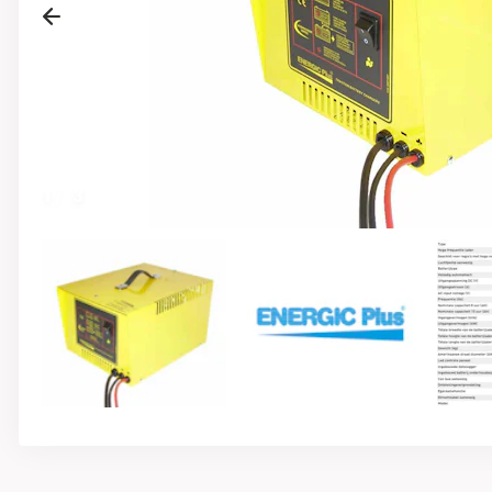
Previous
1
/
3