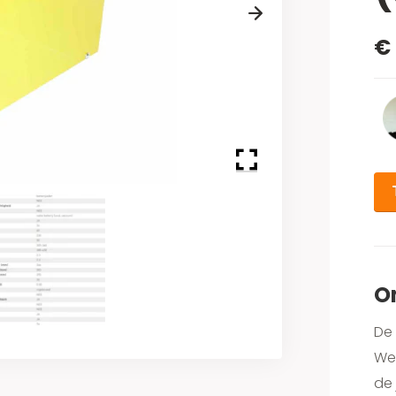
Next
€
O
De 
Wel
de 