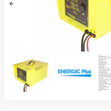
Previous
1
/
3