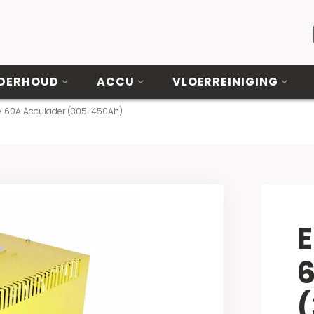
DERHOUD
ACCU
VLOERREINIGING
6V 60A Acculader (305-450Ah)
E
6