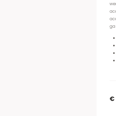
wer
ac
acc
ga 
€