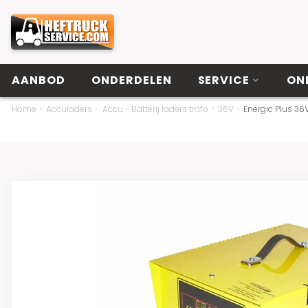
AANBOD
ONDERDELEN
SERVICE
ON
Home
Acculaders
Accu - Batterij laders trafo
36V
Energic Plus 3