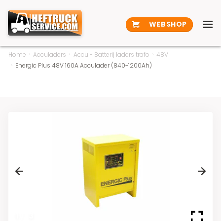
WEBSHOP
Home
Acculaders
Accu - Batterij laders trafo
48V
Energic Plus 48V 160A Acculader (840-1200Ah)
Previous
Next
1
/
3