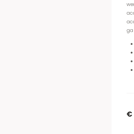
wer
ac
acc
ga 
€