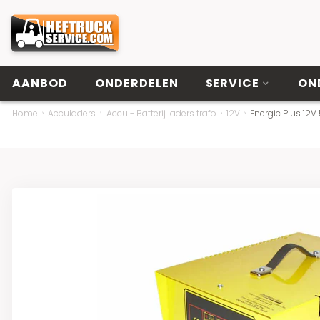
AANBOD
ONDERDELEN
SERVICE
ON
Home
Acculaders
Accu - Batterij laders trafo
12V
Energic Plus 12