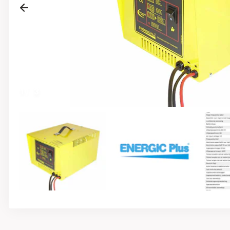
Previous
1
/
3