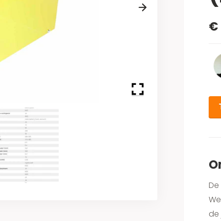
Next
€
O
De 
Wel
de 