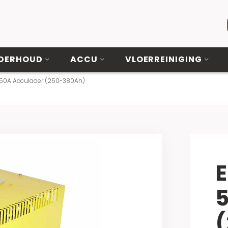
DERHOUD
ACCU
VLOERREINIGING
V 50A Acculader (250-380Ah)
E
5