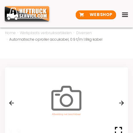
WEBSHOP
Home
Werkplaats verbruiksartikelen
Diversen
Automatische oproller accukabel, 0.9 t/m 1.8kg kabel
Previous
Next
1
/
2