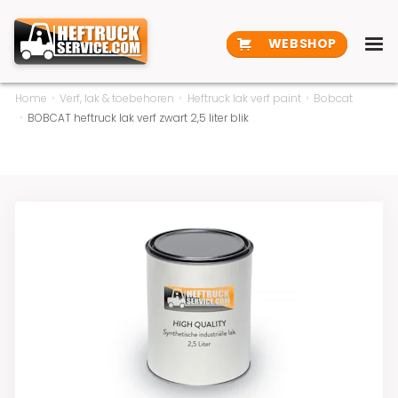
WEBSHOP
Home
Verf, lak & toebehoren
Heftruck lak verf paint
Bobcat
BOBCAT heftruck lak verf zwart 2,5 liter blik