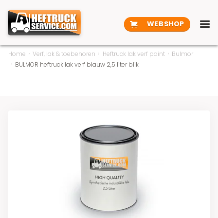
WEBSHOP
Home
Verf, lak & toebehoren
Heftruck lak verf paint
Bulmor
BULMOR heftruck lak verf blauw 2,5 liter blik