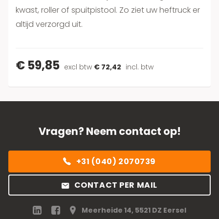
kwast, roller of spuitpistool. Zo ziet uw heftruck er
altijd verzorgd uit.
€ 59,85
excl btw
€ 72,42
incl. btw
Vragen? Neem contact op!
+31 (040) 2070739
CONTACT PER MAIL
Meerheide 14, 5521 DZ Eersel