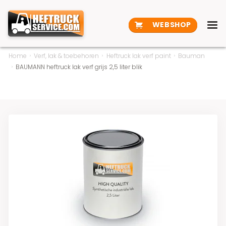
WEBSHOP
Home
Verf, lak & toebehoren
Heftruck lak verf paint
Bauman
BAUMANN heftruck lak verf grijs 2,5 liter blik