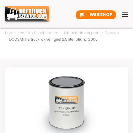
WEBSHOP
Home
Verf, lak & toebehoren
Heftruck lak verf paint
Doosan
DOOSAN heftruck lak verf geel 2,5 liter blik na 2000