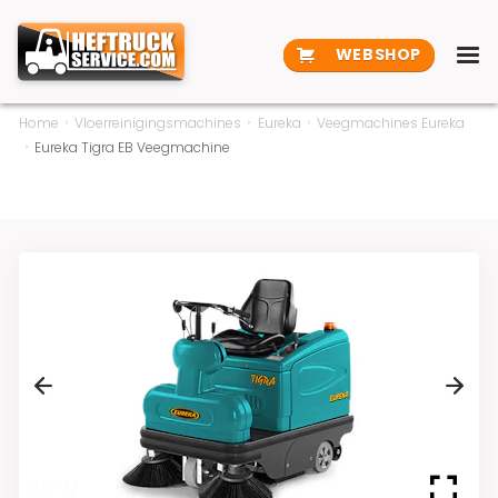
WEBSHOP
Home
Vloerreinigingsmachines
Eureka
Veegmachines Eureka
Eureka Tigra EB Veegmachine
Previous
Next
1
/
7