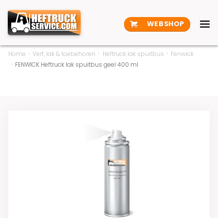
WEBSHOP
Home
Verf, lak & toebehoren
Heftruck lak spuitbus
Fenwick
FENWICK Heftruck lak spuitbus geel 400 ml