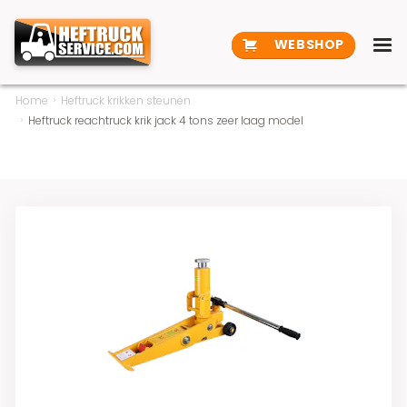
WEBSHOP
Home
Heftruck krikken steunen
Heftruck reachtruck krik jack 4 tons zeer laag model