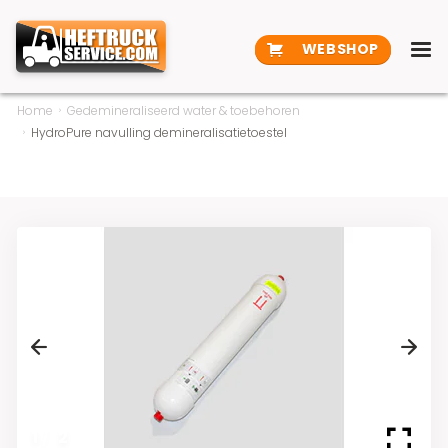
WEBSHOP
Home
Gedemineraliseerd water & toebehoren
HydroPure navulling demineralisatietoestel
Previous
Next
1
/
2