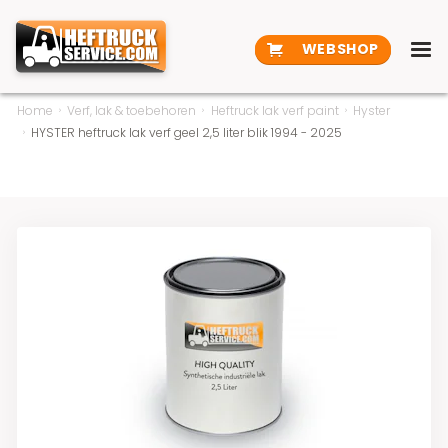
WEBSHOP
Home
Verf, lak & toebehoren
Heftruck lak verf paint
Hyster
HYSTER heftruck lak verf geel 2,5 liter blik 1994 - 2025