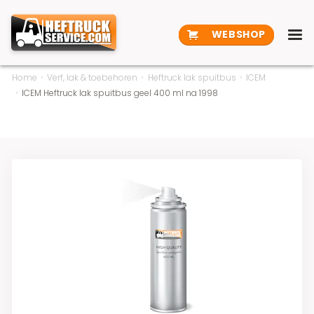
WEBSHOP
Home
Verf, lak & toebehoren
Heftruck lak spuitbus
ICEM
ICEM Heftruck lak spuitbus geel 400 ml na 1998