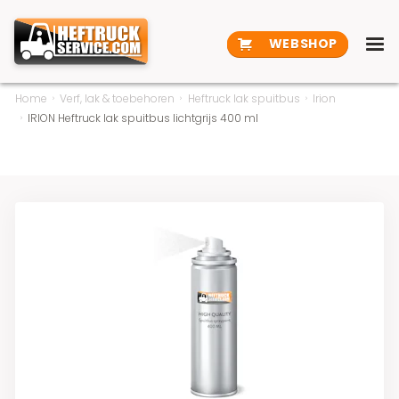
WEBSHOP
Home
Verf, lak & toebehoren
Heftruck lak spuitbus
Irion
IRION Heftruck lak spuitbus lichtgrijs 400 ml