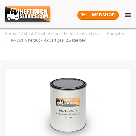
WEBSHOP
Home
Verf, lak & toebehoren
Heftruck lak verf paint
Hangcha
HANGCHA heftruck lak verf geel 2,5 liter blik