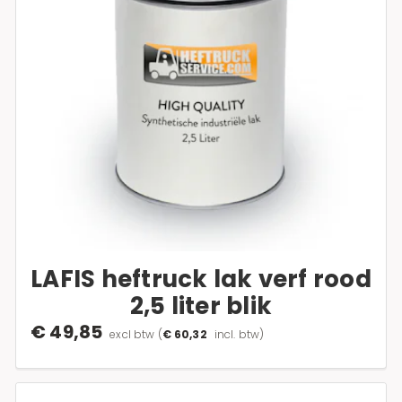
LAFIS heftruck lak verf rood
2,5 liter blik
€ 49,85
excl btw
(
€ 60,32
incl. btw)