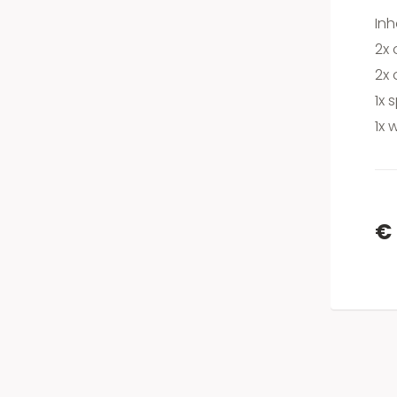
Inh
2x 
2x
1x 
1x
€