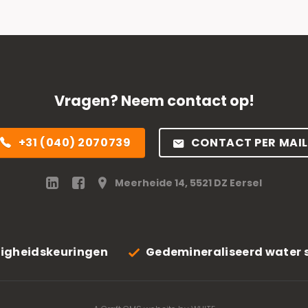
Vragen? Neem contact op!
+31 (040) 2070739
CONTACT PER MAIL
Meerheide 14, 5521 DZ Eersel
ligheidskeuringen
Gedemineraliseerd water 