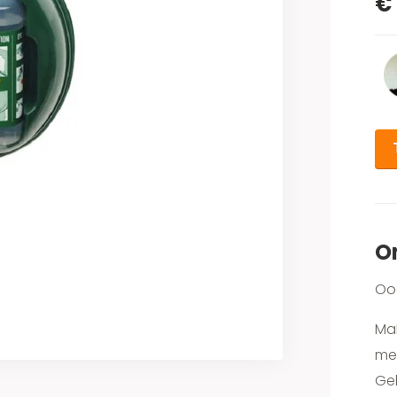
€
O
Oo
Mak
met
Ge