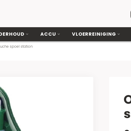
DERHOUD
ACCU
VLOERREINIGING
uche spoel station
O
s