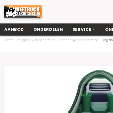
AANBOD
ONDERDELEN
SERVICE
ON
Home
Veiligheid & bescherming
Persoonlijke bescherming
Oog do