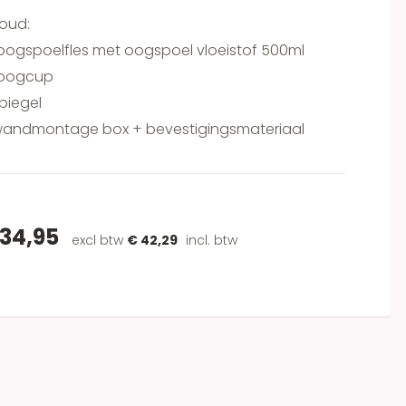
oud:
oogspoelfles met oogspoel vloeistof 500ml
 oogcup
spiegel
 wandmontage box + bevestigingsmateriaal
 34,95
excl btw
€ 42,29
incl. btw