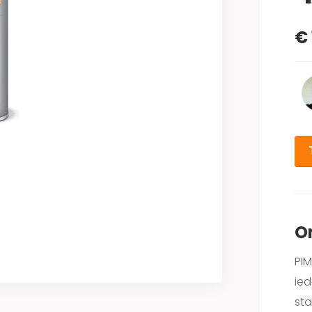
€ 
O
PIM
ied
sta