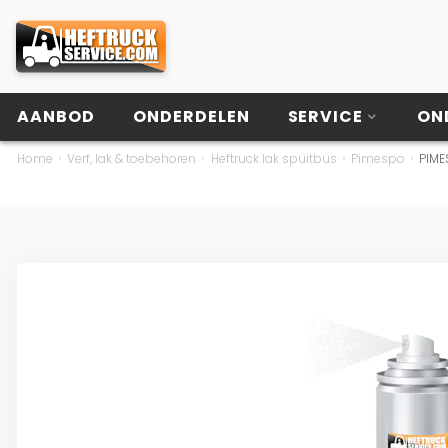
AANBOD
ONDERDELEN
SERVICE
ON
Home
Verf, lak & toebehoren
Heftruck lak spuitbus
Pimespo
PIME