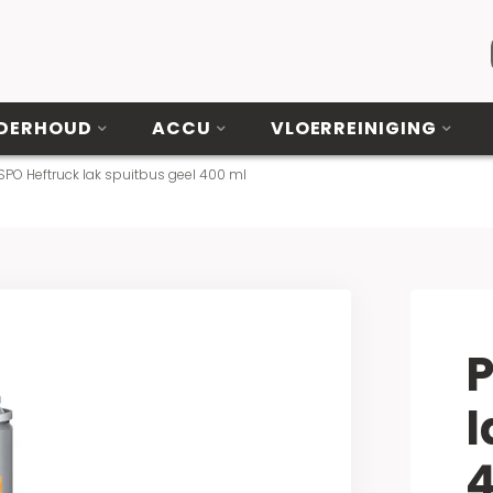
DERHOUD
ACCU
VLOERREINIGING
SPO Heftruck lak spuitbus geel 400 ml
P
l