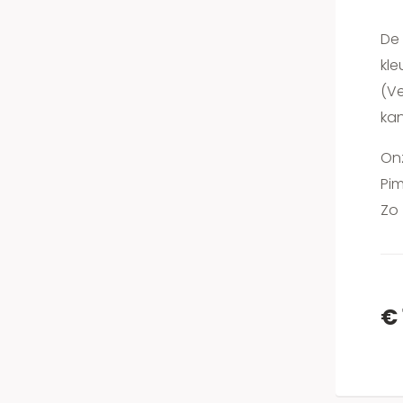
De 
kle
(V
kan
Onz
Pim
Zo 
€ 