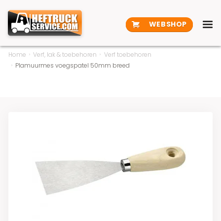
WEBSHOP
Home
Verf, lak & toebehoren
Verf toebehoren
Plamuurmes voegspatel 50mm breed