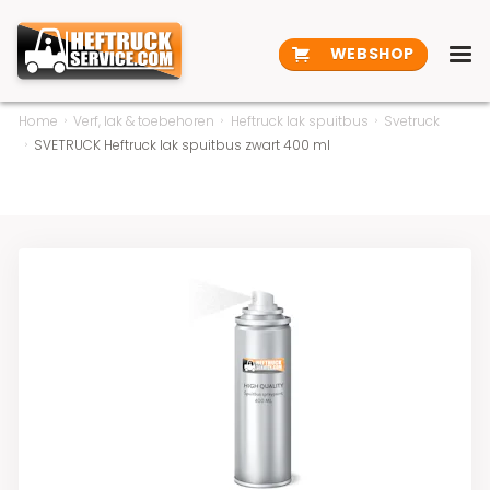
WEBSHOP
Home
Verf, lak & toebehoren
Heftruck lak spuitbus
Svetruck
SVETRUCK Heftruck lak spuitbus zwart 400 ml