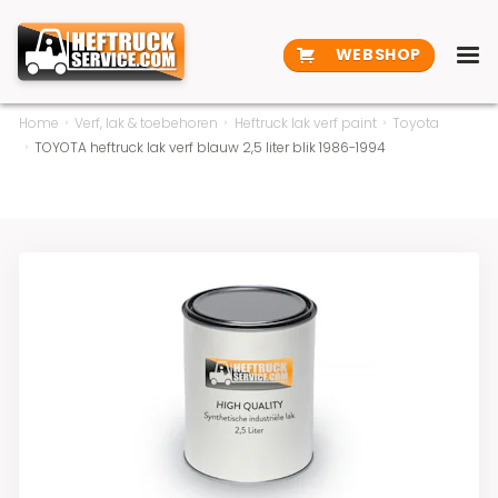
WEBSHOP
Home
Verf, lak & toebehoren
Heftruck lak verf paint
Toyota
TOYOTA heftruck lak verf blauw 2,5 liter blik 1986-1994