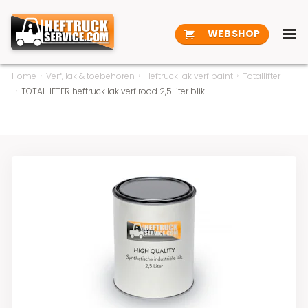
WEBSHOP
Home
Verf, lak & toebehoren
Heftruck lak verf paint
Totallifter
TOTALLIFTER heftruck lak verf rood 2,5 liter blik