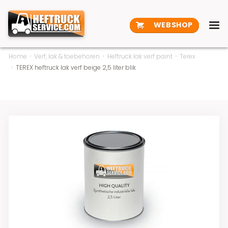
WEBSHOP
Home
Verf, lak & toebehoren
Heftruck lak verf paint
Terex
TEREX heftruck lak verf beige 2,5 liter blik