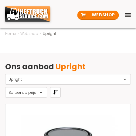
WEBSHOP
Home
Webshop
Upright
Ons aanbod
Upright
Upright
Sorteer op prijs