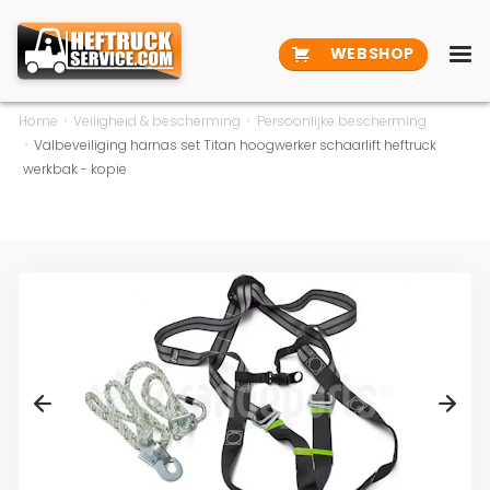
WEBSHOP
Home
Veiligheid & bescherming
Persoonlijke bescherming
Valbeveiliging harnas set Titan hoogwerker schaarlift heftruck
werkbak - kopie
Previous
Next