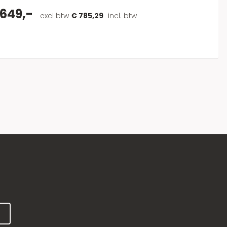
 649,-
excl btw
€ 785,29
incl. btw