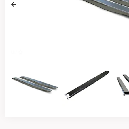
Previous
1
/
3