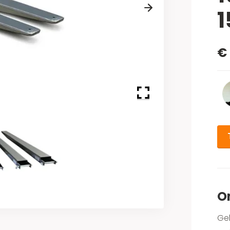
Next
€
O
Gek