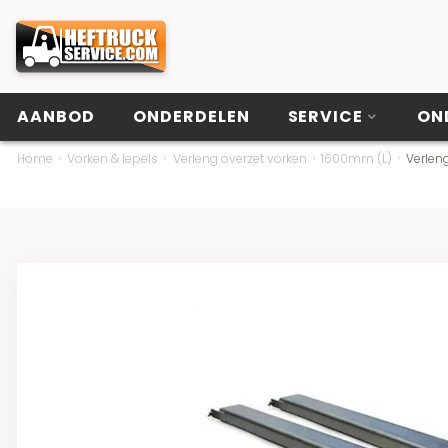
AANBOD
ONDERDELEN
SERVICE
ON
Home
Vorken & lepels
Verleng overzet vorken
1600mm (L)
Verlen