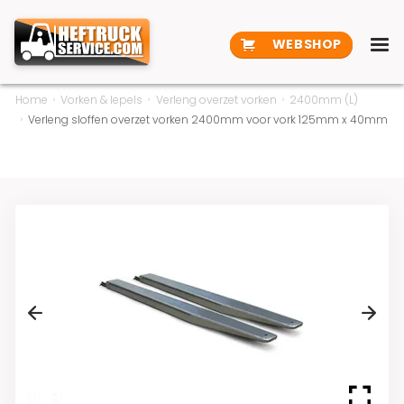
WEBSHOP
Home
Vorken & lepels
Verleng overzet vorken
2400mm (L)
Verleng sloffen overzet vorken 2400mm voor vork 125mm x 40mm
Previous
Next
1
/
3