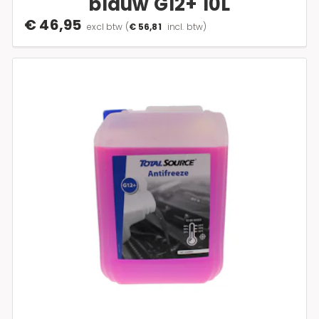
blauw G12+ 10L
€ 46,95
excl btw
(
€ 56,81
incl. btw)