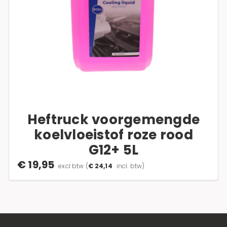
Heftruck voorgemengde
koelvloeistof roze rood
G12+ 5L
€ 19,95
excl btw
(
€ 24,14
incl. btw)