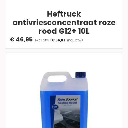
Heftruck
antivriesconcentraat roze
rood G12+ 10L
€ 46,95
excl btw
(
€ 56,81
incl. btw)