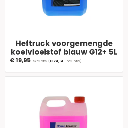
Heftruck voorgemengde
koelvloeistof blauw G12+ 5L
€ 19,95
excl btw
(
€ 24,14
incl. btw)