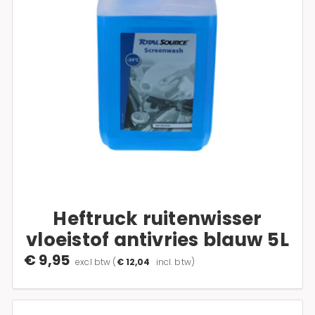
Heftruck ruitenwisser
vloeistof antivries blauw 5L
€ 9,95
excl btw
(
€ 12,04
incl. btw)