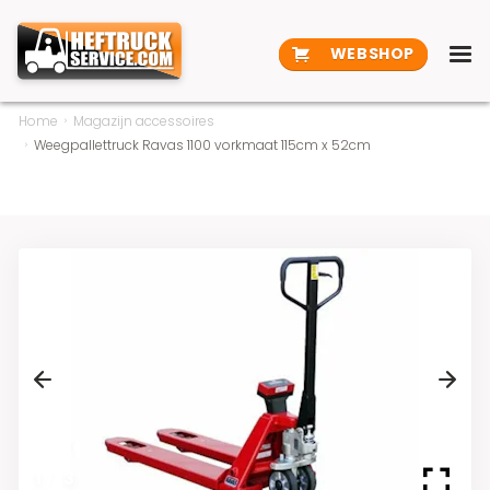
WEBSHOP
Home
Magazijn accessoires
Weegpallettruck Ravas 1100 vorkmaat 115cm x 52cm
Previous
Next
1
/
3