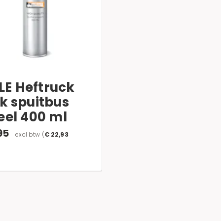
LE Heftruck
ak spuitbus
eel 400 ml
95
excl btw
(
€ 22,93