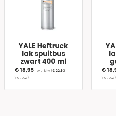
YALE Heftruck
YA
lak spuitbus
l
zwart 400 ml
g
€ 18,95
€ 18,
excl btw
(
€ 22,93
incl. btw)
incl. btw)