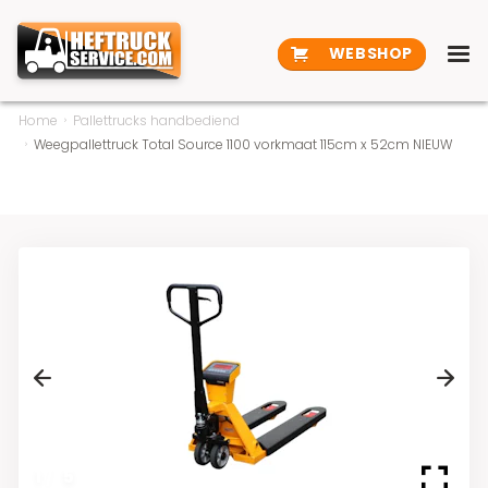
WEBSHOP
Home
Pallettrucks handbediend
Weegpallettruck Total Source 1100 vorkmaat 115cm x 52cm NIEUW
Previous
Next
1
/
5