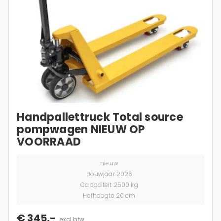
Handpallettruck Total source
pompwagen NIEUW OP
VOORRAAD
nieuw
Bouwjaar 2026
Capaciteit 2500 kg
Hefhoogte 20 cm
€ 345,-
excl btw