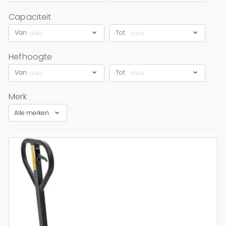
Capaciteit
Van
Tot
alles
alles
Hefhoogte
Van
Tot
alles
alles
Merk
Alle merken