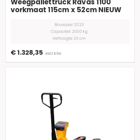
Weegpallettruck Ravas 1100
vorkmaat 115cm x 52cm NIEUW
Bouwjaar 2023
Capaciteit 2000 kg
Hefhoogte 20 cm
€ 1.328,35
excl btw