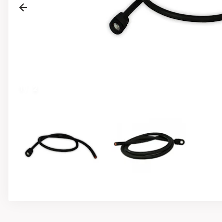
Previous
1
/
2