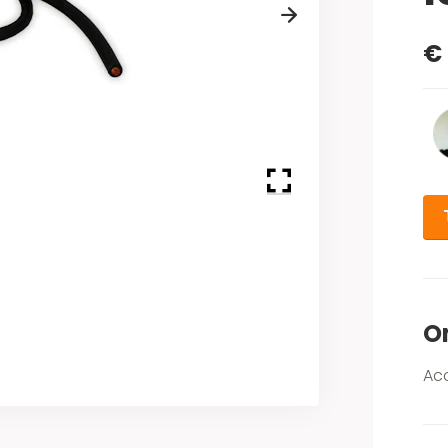
Next
€ 
O
Ac