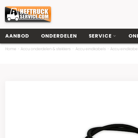
AANBOD
ONDERDELEN
SERVICE
ON
Home
Accu onderdelen & stekkers
Accu eindkabels
Accu eindkab