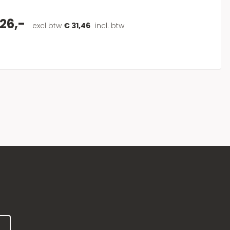
26,-
excl btw
€ 31,46
incl. btw