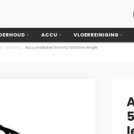
DERHOUD
ACCU
VLOERREINIGING
els - 50mm2
Accu eindkabel 50mm2 1000mm lengte
A
l