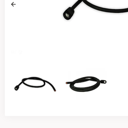
Previous
1
/
2