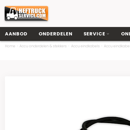
AANBOD
ONDERDELEN
SERVICE
ON
Home
Accu onderdelen & stekkers
Accu eindkabels
Accu eindkab