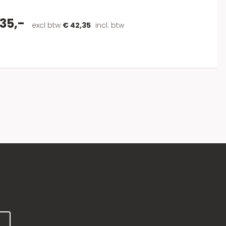
35,-
excl btw
€ 42,35
incl. btw