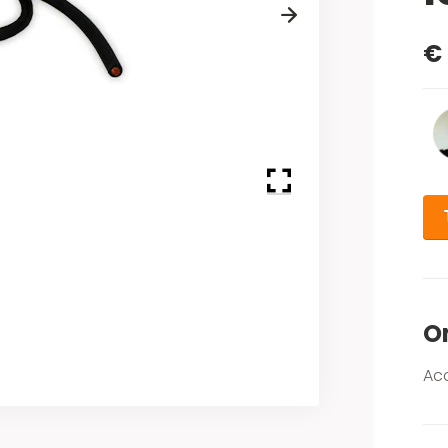
Next
€ 
O
Ac