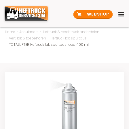
WEBSHOP
Home
Acculaders
Heftruck & reachtruck onderdelen
Verf, lak & toebehoren
Heftruck lak spuitbus
TOTALLIFTER Heftruck lak spuitbus rood 400 ml